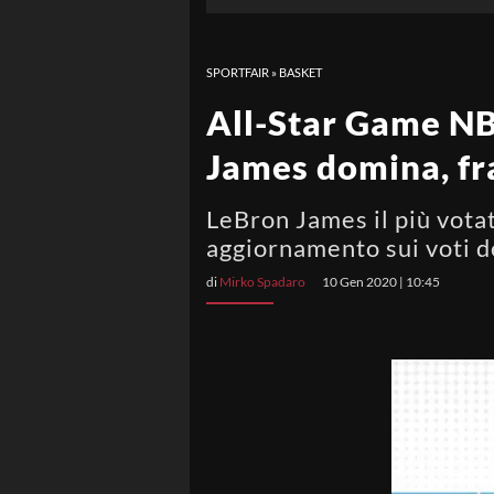
SPORTFAIR
»
BASKET
All-Star Game NB
James domina, fra
LeBron James il più votato
aggiornamento sui voti 
di
Mirko Spadaro
10 Gen 2020 | 10:45