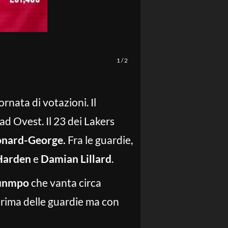
1
/
2
ornata di votazioni. Il
 ad Ovest. Il 23 dei Lakers
onard-George.
Fra le guardie,
Harden
e
Damian Lillard
.
ounmpo
che vanta circa
prima delle guardie ma con