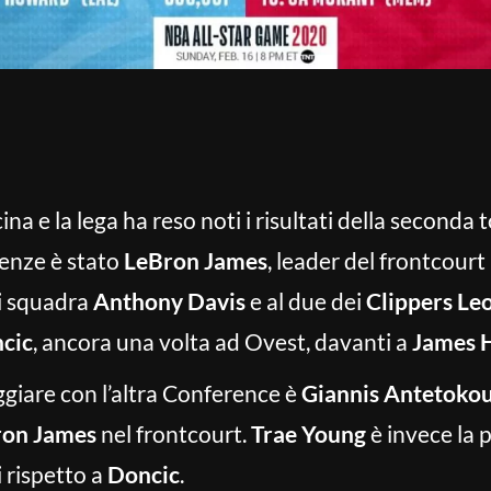
ina e la lega ha reso noti i risultati della seconda t
renze è stato
LeBron James
, leader del frontcourt
i squadra
Anthony Davis
e al due dei
Clippers Le
cic
, ancora una volta ad Ovest, davanti a
James 
ggiare con l’altra Conference è
Giannis Antetok
ron James
nel frontcourt.
Trae Young
è invece la 
i rispetto a
Doncic
.