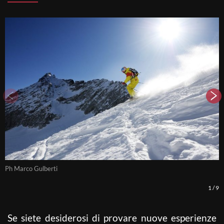
Ph Marco Gulberti
P
1
/
9
Se siete desiderosi di provare nuove esperienze