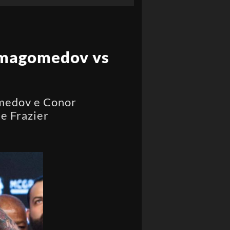
rmagomedov vs
omedov e Conor
 e Frazier