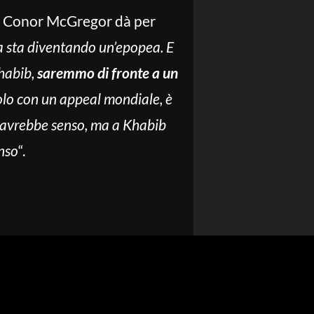
di Conor McGregor dà per
ua sta diventando un’epopea. E
Khabib,
saremmo di fronte a un
itolo con un appeal mondiale, è
 avrebbe senso, ma a Khabib
enso
“.