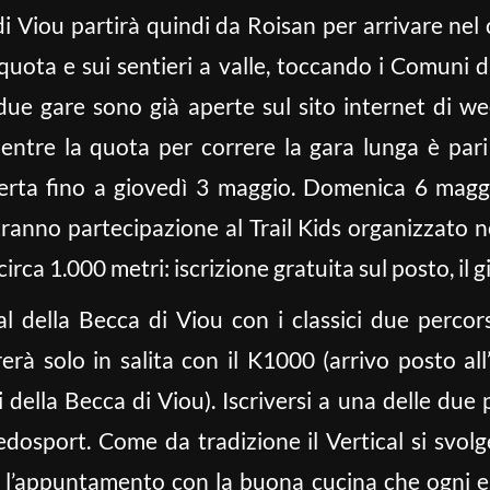
a di Viou partirà quindi da Roisan per arrivare nel
 quota e sui sentieri a valle, toccando i Comuni 
 due gare sono già aperte sul sito internet di w
entre la quota per correre la gara lunga è par
perta fino a giovedì 3 maggio. Domenica 6 magg
ranno partecipazione al Trail Kids organizzato nei
circa 1.000 metri: iscrizione gratuita sul posto, il g
l della Becca di Viou con i classici due percor
rà solo in salita con il K1000 (arrivo posto all
 della Becca di Viou). Iscriversi a una delle due
edosport. Come da tradizione il Vertical si svolg
 l’appuntamento con la buona cucina che ogni es