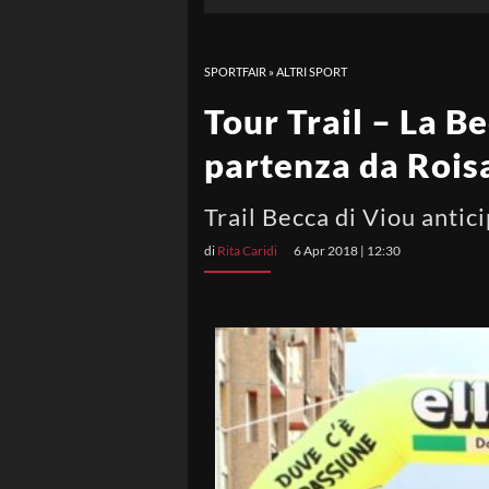
SPORTFAIR
»
ALTRI SPORT
Tour Trail – La Be
partenza da Rois
Trail Becca di Viou antic
di
Rita Caridi
6 Apr 2018 | 12:30