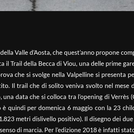
l della Valle d’Aosta, che quest’anno propone com
 il Trail della Becca di Viou, una delle prime gar
prova che si svolge nella Valpelline si presenta 
to. Il trail che di solito veniva svolto nel mese
 una data che si colloca tra l’opening di Verrès (C
o è quindi per domenica 6 maggio con la 23 chilom
1.823 metri dislivello positivo). Il disegno dei du
 senso di marcia. Per l’edizione 2018 è infatti sta