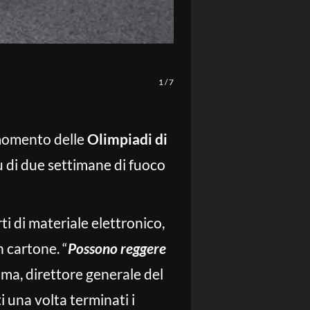
LaPresse
1
/
7
l momento delle
Olimpiadi di
iù di due settimane di fuoco
i di materiale elettronico,
n cartone. “
Possono reggere
jima, direttore generale del
ti una volta terminati i