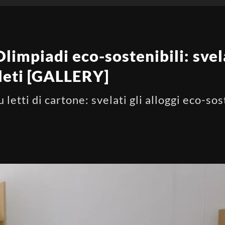
impiadi eco-sostenibili: svelat
tleti [GALLERY]
etti di cartone: svelati gli alloggi eco-sost