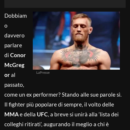
Dobbiam
o
davvero
parlare
di
Conor
McGreg
LaPresse
or
al
passato,
come un ex performer? Stando alle sue parole sì.
Il fighter più popolare di sempre, il volto delle
MMA
e della
UFC
, a breve si unirà alla ‘lista dei
colleghi ritirati’, augurando il meglio a chi è