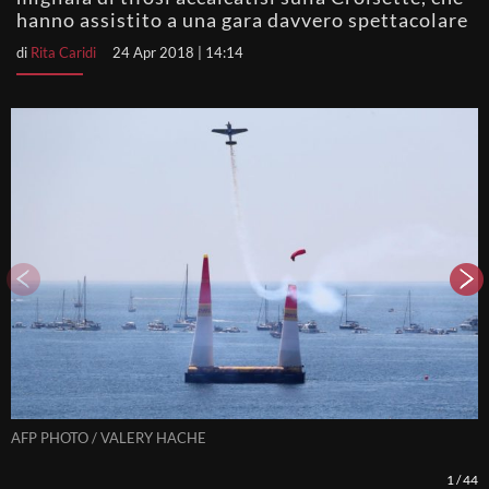
hanno assistito a una gara davvero spettacolare
di
Rita Caridi
24 Apr 2018 | 14:14
AFP PHOTO / VALERY HACHE
A
1
/
44